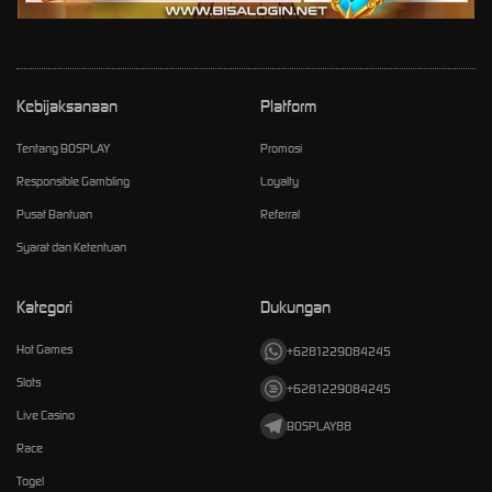
Kebijaksanaan
Platform
Tentang BOSPLAY
Promosi
Responsible Gambling
Loyalty
Pusat Bantuan
Referral
Syarat dan Ketentuan
Kategori
Dukungan
Hot Games
+6281229084245
Slots
+6281229084245
Live Casino
BOSPLAY88
Race
Togel