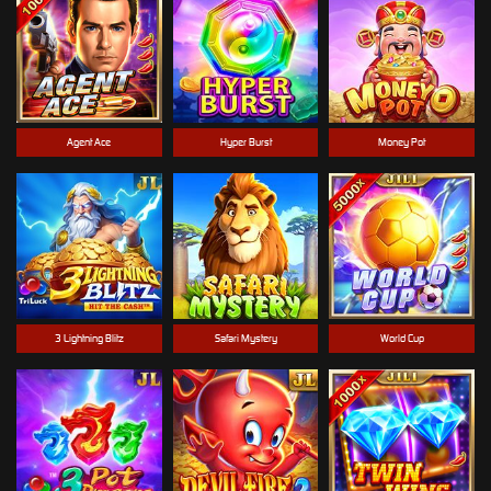
Agent Ace
Hyper Burst
Money Pot
3 Lightning Blitz
Safari Mystery
World Cup