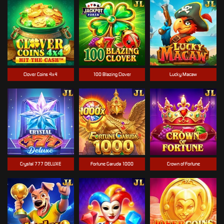
Clover Coins 4x4
100 Blazing Clover
Lucky Macaw
Crystal 777 DELUXE
Fortune Garuda 1000
Crown of Fortune