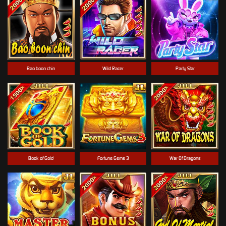
Bao boon chin
Wild Racer
Party Star
Book of Gold
Fortune Gems 3
War Of Dragons