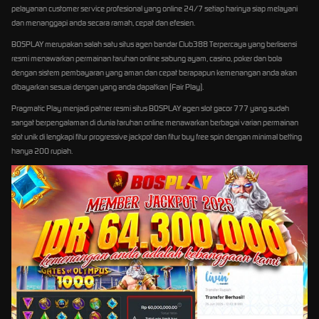
pelayanan customer service profesional yang online 24/7 setiap harinya siap melayani
dan menanggapi anda secara ramah, cepat dan efesien.
BOSPLAY merupakan salah satu situs agen bandar Club388 Terpercaya yang berlisensi
resmi menawarkan permainan taruhan online sabung ayam, casino, poker dan bola
dengan sistem pembayaran yang aman dan cepat berapapun kemenangan anda akan
dibayarkan sesuai dengan yang anda dapatkan (Fair Play).
Pragmatic Play menjadi patner resmi situs BOSPLAY agen slot gacor 777 yang sudah
sangat berpengalaman di dunia taruhan online menawarkan berbagai varian permainan
slot unik di lengkapi fitur progressive jackpot dan fitur buy free spin dengan minimal betting
hanya 200 rupiah.