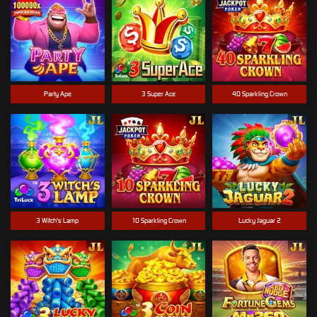
Party Ape
3 Super Ace
40 Sparkling Crown
3 Witch's Lamp
10 Sparkling Crown
Lucky Jaguar 2