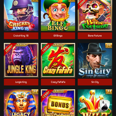
Cricket King 18
Elf Bingo
Bone Fortune
Jungle King
Crazy FaFaFa
Sin City