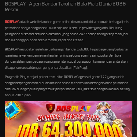
BOSPLAY - Agen Bandar Taruhan Bola Piala Dunia 2026
Resmi
BOSPLAY
adalah website taruhan game online dimana anda bisa bermain berbagai jenis
permainan hanya dengan satu akun saja untuk semua provider yang ada. Didukung
pelayanan customer service profesional yang online 24/7 setiap harinya siap melayani
dan menanggapi anda secara ramah, cepat dan efesien.
BOSPLAY merupakan salah satu situs agen bandar Club388 Terpercaya yang berlisensi
resmi menawarkan permainan taruhan online sabung ayam, casino, poker dan bola
dengan sistem pembayaran yang aman dan cepat berapapun kemenangan anda akan
dibayarkan sesuai dengan yang anda dapatkan (Fair Play).
Pragmatic Play menjadi patner resmi situs BOSPLAY agen slot gacor 777 yang sudah
sangat berpengalaman di dunia taruhan online menawarkan berbagai varian permainan
slot unik di lengkapi fitur progressive jackpot dan fitur buy free spin dengan minimal betting
hanya 200 rupiah.