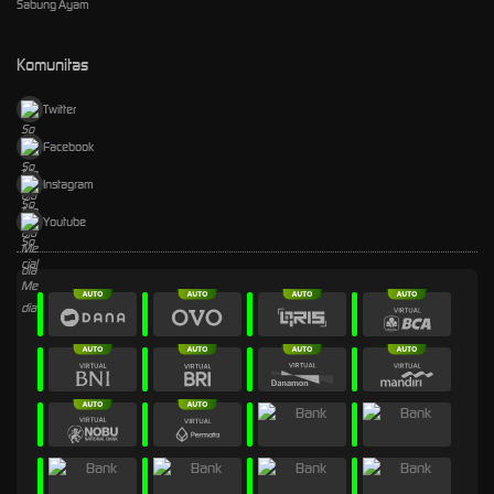
Sabung Ayam
Komunitas
Twitter
Facebook
Instagram
Youtube