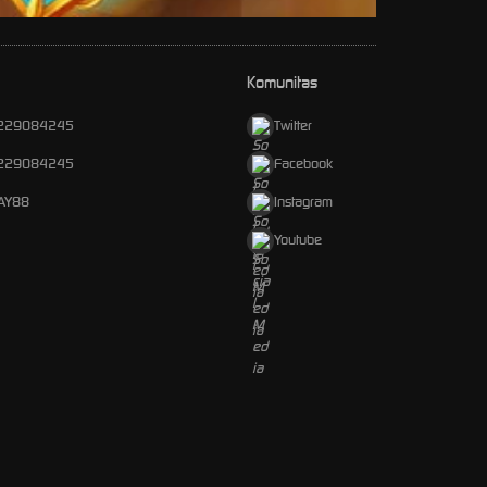
Komunitas
229084245
Twitter
229084245
Facebook
AY88
Instagram
Youtube