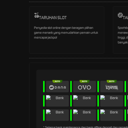
TARUHAN SLOT
TA
Penyedia slot online dengan beragam pilihan
Sportsb
game menarik yang memudahkan pemain untuk
menawar
mencapai jackpot
tinggi,
banyak 
* Selama bank maintenance dan bank offline deposit dan penarik