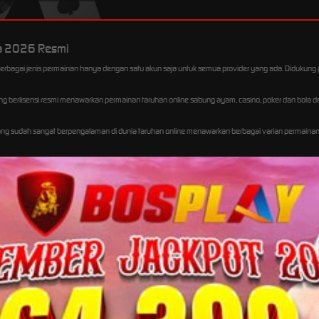
ia 2026 Resmi
erbagai jenis permainan hanya dengan satu akun saja untuk semua provider yang ada. Didukung p
ng berlisensi resmi menawarkan permainan taruhan online sabung ayam, casino, poker dan bo
g sudah sangat berpengalaman di dunia taruhan online menawarkan berbagai varian permainan slot 