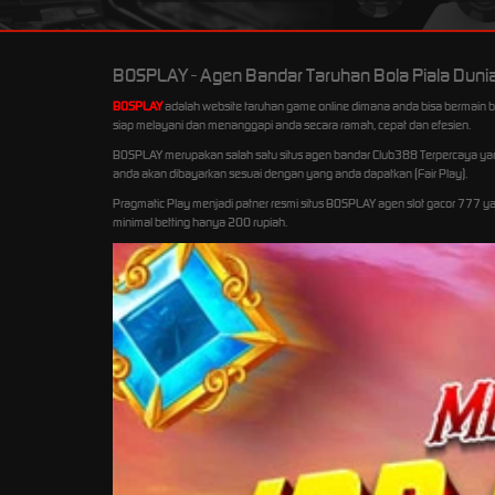
BOSPLAY - Agen Bandar Taruhan Bola Piala Dun
BOSPLAY
adalah website taruhan game online dimana anda bisa bermain b
siap melayani dan menanggapi anda secara ramah, cepat dan efesien.
BOSPLAY merupakan salah satu situs agen bandar Club388 Terpercaya ya
anda akan dibayarkan sesuai dengan yang anda dapatkan (Fair Play).
Pragmatic Play menjadi patner resmi situs BOSPLAY agen slot gacor 777 yan
minimal betting hanya 200 rupiah.