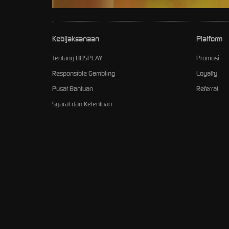
Kebijaksanaan
Platform
Tentang BOSPLAY
Promosi
Responsible Gambling
Loyalty
Pusat Bantuan
Referral
Syarat dan Ketentuan