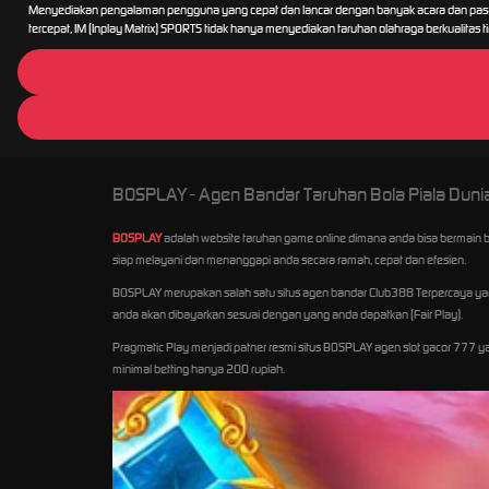
Menyediakan pengalaman pengguna yang cepat dan lancar dengan banyak acara dan pasar 
tercepat, IM (Inplay Matrix) SPORTS tidak hanya menyediakan taruhan olahraga berkualitas 
BOSPLAY - Agen Bandar Taruhan Bola Piala Dun
BOSPLAY
adalah website taruhan game online dimana anda bisa bermain b
siap melayani dan menanggapi anda secara ramah, cepat dan efesien.
BOSPLAY merupakan salah satu situs agen bandar Club388 Terpercaya ya
anda akan dibayarkan sesuai dengan yang anda dapatkan (Fair Play).
Pragmatic Play menjadi patner resmi situs BOSPLAY agen slot gacor 777 yan
minimal betting hanya 200 rupiah.