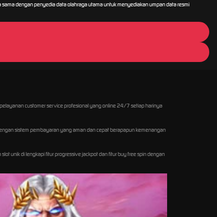
rja sama dengan penyedia data olahraga utama untuk menyediakan umpan data resmi
elayanan customer service profesional yang online 24/7 setiap harinya
la dengan sistem pembayaran yang aman dan cepat berapapun kemenangan
unik di lengkapi fitur progressive jackpot dan fitur buy free spin dengan