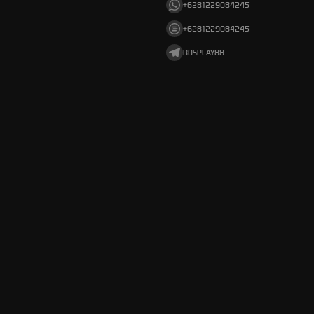
+6281229084245
+6281229084245
BOSPLAY88