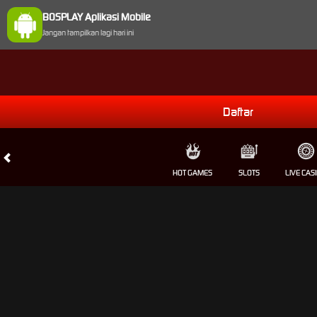
BOSPLAY Aplikasi Mobile
Jangan tampilkan lagi hari ini
Daftar
HOT GAMES
SLOTS
LIVE CAS