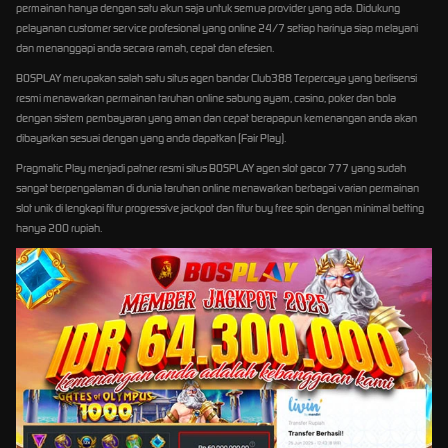
permainan hanya dengan satu akun saja untuk semua provider yang ada. Didukung
pelayanan customer service profesional yang online 24/7 setiap harinya siap melayani
dan menanggapi anda secara ramah, cepat dan efesien.
BOSPLAY merupakan salah satu situs agen bandar Club388 Terpercaya yang berlisensi
resmi menawarkan permainan taruhan online sabung ayam, casino, poker dan bola
dengan sistem pembayaran yang aman dan cepat berapapun kemenangan anda akan
dibayarkan sesuai dengan yang anda dapatkan (Fair Play).
Pragmatic Play menjadi patner resmi situs BOSPLAY agen slot gacor 777 yang sudah
sangat berpengalaman di dunia taruhan online menawarkan berbagai varian permainan
slot unik di lengkapi fitur progressive jackpot dan fitur buy free spin dengan minimal betting
hanya 200 rupiah.