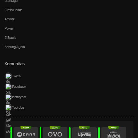
Olahraga
Crash Game
Arcade
Poker
E-Sports
Sabung Ayam
Komunitas
Twitter
Facebook
Instagram
Youtube