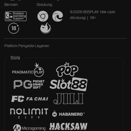
Bermain
Didukung
©2026 BOSPLAY. Hak cipta
dilindungi | 18+
Platform Penyedia Layanan
Slots