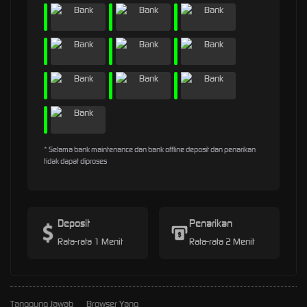
* Selama bank maintenance dan bank offline deposit dan penarikan
tidak dapat diproses
Deposit
Penarikan
Rata-rata 1 Menit
Rata-rata 2 Menit
Tanggung Jawab
Browser Yang