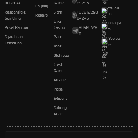
BOSPLAY
Games
84245
Loyalty
Facebo
Responsible
Slots
+62812290
ok
Referral
Gambling
84245
Live
Instagra
Pusat Bantuan
Casino
BOSPLAY8
m
8
Syarat dan
Race
Youtub
Ketentuan
e
Togel
Olahraga
Crash
Game
Arcade
Poker
E-Sports
Sabung
Ayam