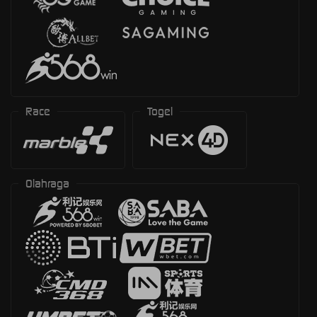
Race
Togel
Olahraga