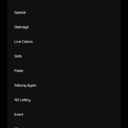
Spesial
Olahraga
Live Casino
Slots
Poker
Sabung Ayam
4D Lottery
Event