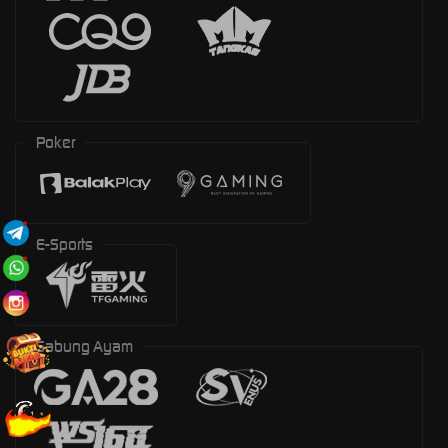
Poker
E-Sports
Sabung Ayam