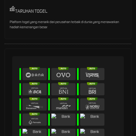
TARUHAN TOGEL
Platform togel yang menarik dari perusahan terbaik di dunia yang menawarkan
hadiah kemenangan besar