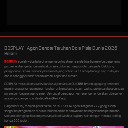
BOSPLAY - Agen Bandar Taruhan Bola Piala Dunia 2026
Resmi
BOSPLAY
adalah website taruhan game online dimana anda bisa bermain berbagai jenis
permainan hanya dengan satu akun saja untuk semua provider yang ada. Didukung
pelayanan customer service profesional yang online 24/7 setiap harinya siap melayani
dan menanggapi anda secara ramah, cepat dan efesien.
BOSPLAY merupakan salah satu situs agen bandar Club388 Terpercaya yang berlisensi
resmi menawarkan permainan taruhan online sabung ayam, casino, poker dan bola dengan
sistem pembayaran yang aman dan cepat berapapun kemenangan anda akan dibayarkan
sesuai dengan yang anda dapatkan (Fair Play).
Pragmatic Play menjadi patner resmi situs BOSPLAY agen slot gacor 777 yang sudah
sangat berpengalaman di dunia taruhan online menawarkan berbagai varian permainan
slot unik di lengkapi fitur progressive jackpot dan fitur buy free spin dengan minimal betting
hanya 200 rupiah.