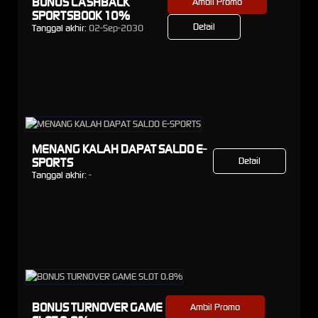
BONUS CASHBACK
Ambil Promo
SPORTSBOOK 10%
Detail
Tanggal akhir:
02-Sep-2030
MENANG KALAH DAPAT SALDO E-
SPORTS
Detail
Tanggal akhir:
-
BONUS TURNOVER GAME
Ambil Promo