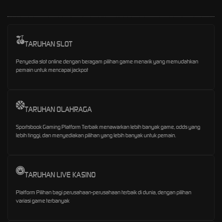
TARUHAN SLOT
Penyedia slot online dengan beragam pilihan game menarik yang memudahkan
pemain untuk mencapai jackpot
TARUHAN OLAHRAGA
Sportsbook Gaming Platform Terbaik menawarkan lebih banyak game, odds yang
lebih tinggi, dan menyediakan pilihan yang lebih banyak untuk pemain.
TARUHAN LIVE KASINO
Platform Pilihan bagi perusahaan-perusahaan terbaik di dunia, dengan pilihan
variasi game terbanyak