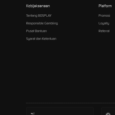
Kebijaksanaan
Platform
Tentang BOSPLAY
Promosi
Responsible Gambling
Loyalty
Pusat Bantuan
Referral
Syarat dan Ketentuan