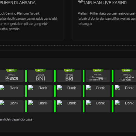
RUHAN OLAHRAGA
TARUHAN LIVE KASINO
ook Gaming Platform Terbaik
Platform Pilihan bagi perusahaan-perusa
kan lebih banyak game, odds yang lebih
terbaik di dunia, dengan pilihan variasi g
 dan menyediakan pilihan yang lebih
terbanyak
untuk pemain.
an tidak dapat diproses