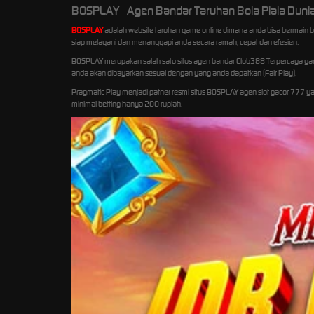
BOSPLAY - Agen Bandar Taruhan Bola Piala Dun
BOSPLAY
adalah website taruhan game online dimana anda bisa bermain b
siap melayani dan menanggapi anda secara ramah, cepat dan efesien.
BOSPLAY merupakan salah satu situs agen bandar Club388 Terpercaya ya
anda akan dibayarkan sesuai dengan yang anda dapatkan (Fair Play).
Pragmatic Play menjadi patner resmi situs BOSPLAY agen slot gacor 777 yan
minimal betting hanya 200 rupiah.