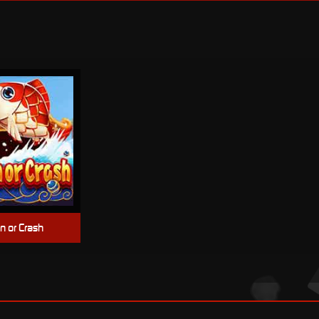
n or Crash