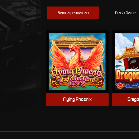
Semua permainan
Crash Game
Flying Phoenix
Drago