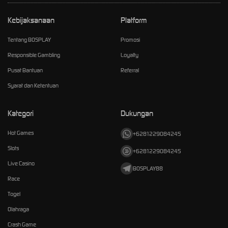
Kebijaksanaan
Platform
Tentang BOSPLAY
Promosi
Responsible Gambling
Loyalty
Pusat Bantuan
Referral
Syarat dan Ketentuan
Kategori
Dukungan
Hot Games
+6281229084245
Slots
+6281229084245
Live Casino
BOSPLAY88
Race
Togel
Olahraga
Crash Game