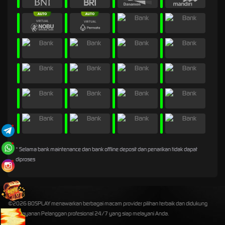
* Selama bank maintenance dan bank offline deposit dan penarikan tidak dapat
diproses
©2026 BOSPLAY menawarkan berbagai macam provider pilihan terbaik dan didukung
oleh Layanan Pelanggan profesional 24/7 yang siap melayani Anda.