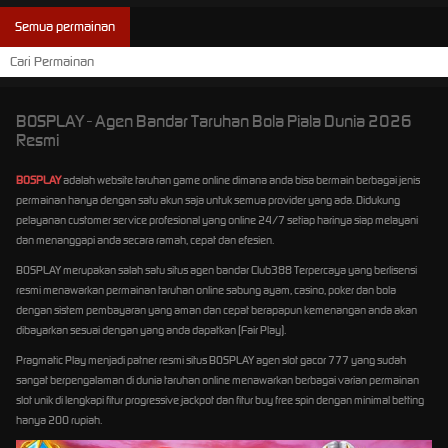
Semua permainan
BOSPLAY - Agen Bandar Taruhan Bola Piala Dunia 2026
Resmi
BOSPLAY
adalah website taruhan game online dimana anda bisa bermain berbagai jenis
permainan hanya dengan satu akun saja untuk semua provider yang ada. Didukung
pelayanan customer service profesional yang online 24/7 setiap harinya siap melayani
dan menanggapi anda secara ramah, cepat dan efesien.
BOSPLAY merupakan salah satu situs agen bandar Club388 Terpercaya yang berlisensi
resmi menawarkan permainan taruhan online sabung ayam, casino, poker dan bola
dengan sistem pembayaran yang aman dan cepat berapapun kemenangan anda akan
dibayarkan sesuai dengan yang anda dapatkan (Fair Play).
Pragmatic Play menjadi patner resmi situs BOSPLAY agen slot gacor 777 yang sudah
sangat berpengalaman di dunia taruhan online menawarkan berbagai varian permainan
slot unik di lengkapi fitur progressive jackpot dan fitur buy free spin dengan minimal betting
hanya 200 rupiah.