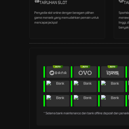
TARUHAN SLOT
TA
Penyedia slot online dengan beragam pilihan
Sportsb
game menarik yang memudahkan pemain untuk
menawar
mencapai jackpot
tinggi,
banyak 
* Selama bank maintenance dan bank offline deposit dan penarik