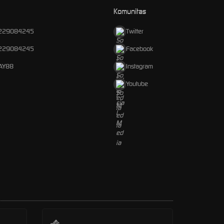
Komunitas
229084245
Twitter
229084245
Facebook
AY88
Instagram
Youtube