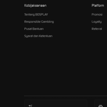
Kebijaksanaan
Platform
Tentang BOSPLAY
Promosi
Responsible Gambling
Loyalty
Pusat Bantuan
Referral
Syarat dan Ketentuan