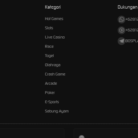
Kategori
Dukungan
Hot Games
+6281
Slots
+6281
Live Casino
BOSPL
Race
Togel
Olahraga
Crash Game
Arcade
Poker
E-Sports
Sabung Ayam