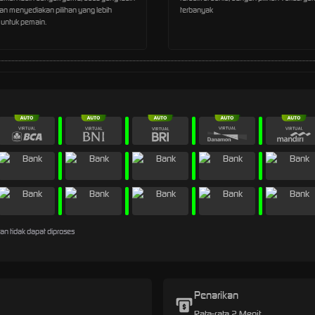
 dan menyediakan pilihan yang lebih
terbanyak
untuk pemain.
an tidak dapat diproses
Penarikan
Rata-rata 2 Menit