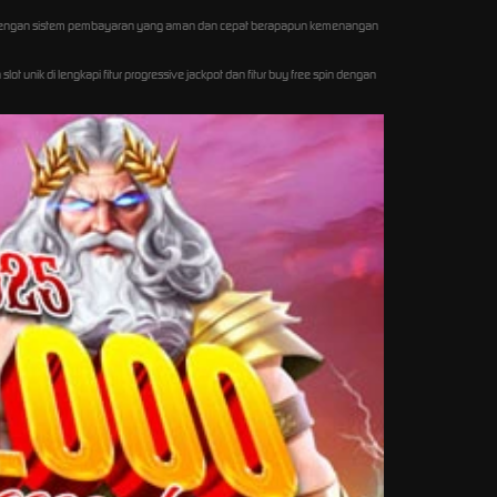
la dengan sistem pembayaran yang aman dan cepat berapapun kemenangan
unik di lengkapi fitur progressive jackpot dan fitur buy free spin dengan