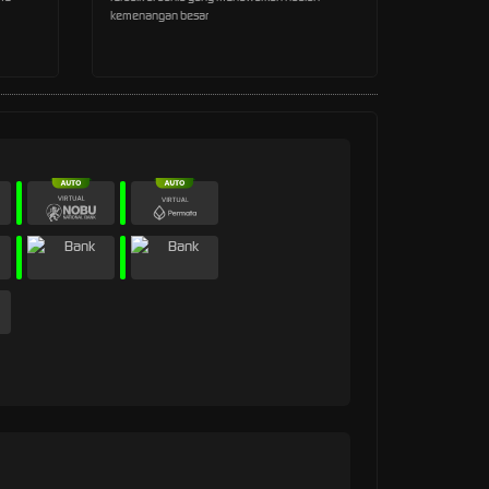
kemenangan besar