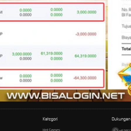
Kategori
Dukungan
Hot Games
+6281