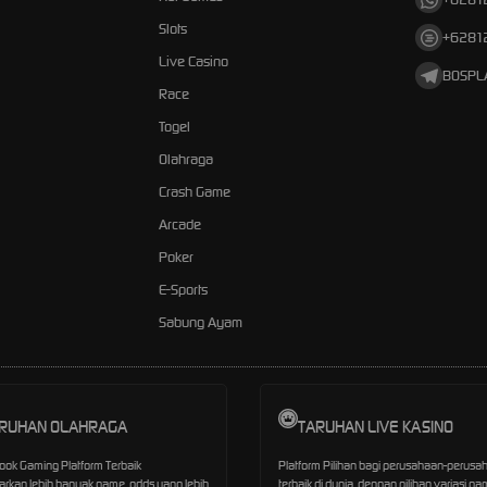
Slots
+6281
Live Casino
BOSPL
Race
Togel
Olahraga
Crash Game
Arcade
Poker
E-Sports
Sabung Ayam
RUHAN OLAHRAGA
TARUHAN LIVE KASINO
ook Gaming Platform Terbaik
Platform Pilihan bagi perusahaan-perusa
kan lebih banyak game, odds yang lebih
terbaik di dunia, dengan pilihan variasi g