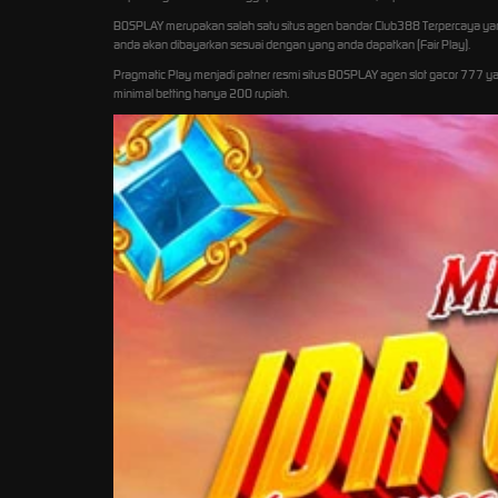
BOSPLAY merupakan salah satu situs agen bandar Club388 Terpercaya ya
anda akan dibayarkan sesuai dengan yang anda dapatkan (Fair Play).
Pragmatic Play menjadi patner resmi situs BOSPLAY agen slot gacor 777 yan
minimal betting hanya 200 rupiah.