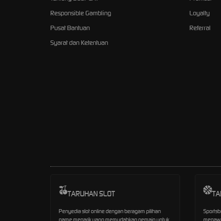
Responsible Gambling
Loyalty
Pusat Bantuan
Referral
Syarat dan Ketentuan
TARUHAN SLOT
TA
Penyedia slot online dengan beragam pilihan
Sportsb
game menarik yang memudahkan pemain untuk
menawar